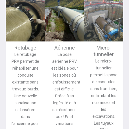
Retubage
Aérienne
Micro-
tunnelier
Le retubage
La pose
Le micro-
PRV permet de
aérienne PRV
tunnelier
réhabiliter une
est idéale pour
permet la pose
conduite
les zones où
de conduites
existante sans
l’enfouissement
sans tranchée,
travaux lourds.
est difficile.
en limitant les
Une nouvelle
Grâce à sa
nuisances et
canalisation
légèreté et à
les
est insérée
sa résistance
excavations.
dans
aux UV et
Les tuyaux
l’ancienne pour
variations