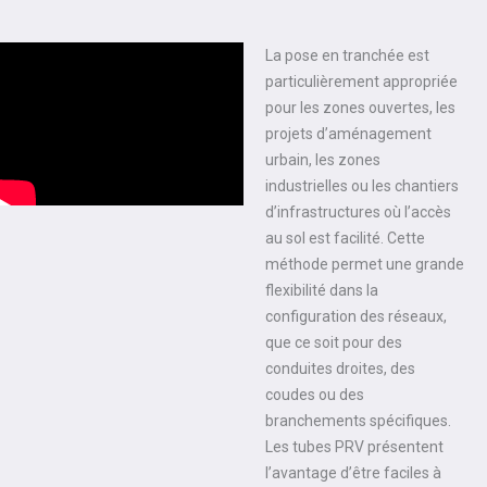
La pose en tranchée est
particulièrement appropriée
pour les zones ouvertes, les
projets d’aménagement
urbain, les zones
industrielles ou les chantiers
d’infrastructures où l’accès
au sol est facilité. Cette
méthode permet une grande
flexibilité dans la
configuration des réseaux,
que ce soit pour des
conduites droites, des
coudes ou des
branchements spécifiques.
Les tubes PRV présentent
l’avantage d’être faciles à